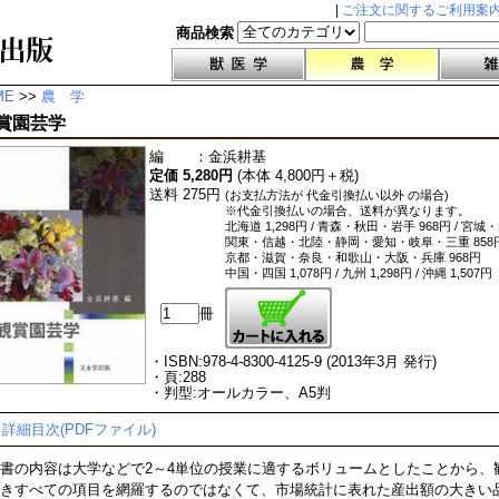
|
ご注文に関するご利用案
商品検索
ME
>>
農 学
賞園芸学
編
：
金浜耕基
定価 5,280円
(本体 4,800円＋税)
送料 275円
(お支払方法が 代金引換払い以外 の場合)
※代金引換払いの場合、送料が異なります。
北海道 1,298円 / 青森・秋田・岩手 968円 / 宮城
関東・信越・北陸・静岡・愛知・岐阜・三重 858
京都・滋賀・奈良・和歌山・大阪・兵庫 968円
中国・四国 1,078円 / 九州 1,298円 / 沖縄 1,507円
冊
・ISBN:978-4-8300-4125-9 (2013年3月 発行)
・頁:288
・判型:オールカラー、A5判
・
詳細目次(PDFファイル)
書の内容は大学などで2～4単位の授業に適するボリュームとしたことから、
きすべての項目を網羅するのではなくて、市場統計に表れた産出額の大きい