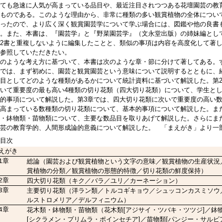
ても急速に人気が高まっている品目や、最近注目されつつある花壇園芸の教
ものである。このような理由から、非常に種類の多い観賞植物の全体につい
ったので、より広く深く観賞園芸学について学ぶ場合には、図鑑や他の良書
。また、本書は、『園芸学』と『野菜園芸学』（文永堂出版）の姉妹編とし
2書と重複しないように編集したことと、類似の事項は内容を高度化して著
参照していただきたい。
のような考え方に基づいて、本書は次のような章・節に分けて著してある。
では、まず初めに、園芸と観賞園芸という意味について説明するとともに、
目としてどのような種類があるかについて統計資料に基づいて解説した。第
いて重要度の最も高い4種類の切り花類（四大切り花類）について、学生と
的事項について解説した。第3章では、四大切り花類に次いで重要度の高い
高まっている数種類の切り花類について、基本的事項について解説した。ま
・鉢物類・苗物類について、主要な数品目を取りあげて解説した。さらにま
芸の教育学的、人間形成論的意義について解説した。 「まえがき」より一
目次
えがき
1章
総論（園芸および観賞植物という文字の意味／観賞植物の生産状況
賞植物の分類／観賞植物の形態的特徴／切り花類の鮮度保持）
2章
四大切り花類（キク／バラ／ユリ／カーネーション）
3章
主要切り花類（洋ラン類／トルコギキョウ／シュッコンカスミソウ
ルストロメリア／デルフィニウム）
4章
花木類・鉢物類・苗物類（花木類[アジサイ・ツバキ・ツツジ]／鉢
[シクラメン・プリムラ・ポインセチア]／苗物類[パンジー・サルビ