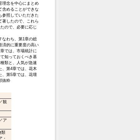
育理念を中心にまとめ
て含めることができな
も参照していただきた
て著したので、これら
したので、必要に応じ
すなわち、第1章の総
経済的に重要度の高い
2章では、市場統計に
して知っておくべき基
数種類と、人気が急速
た、第4章では、花木
た、第5章では、花壇
部抜粋
／観
／ア
物類
ア・