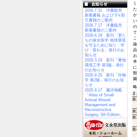
く
た
2026.7.31 洋書販売
か
新着書籍 および 5％割
引書籍のご案内
い
2026.7.17 洋書販売
の
新着書籍のご案内
て
2026.6.19 新刊「君た
こ
ちの保全医学 地球環境
論
を守るために知り・学
品
び・変わる」発行のお
知らせ
お
2026.3.24 新刊「農地
本
環境工学 第3版」発行
に
のお知らせ
類
2025.9.25 新刊「作物
園
学 第2版」発行のお知
らせ
略
2025.9.17 書評掲載
ま
「Atlas of Small
第
Animal Wound
Management and
Reconstructive
第
Surgery, 5th Edition」
第
第