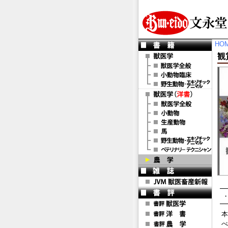
HO
観
本
べ