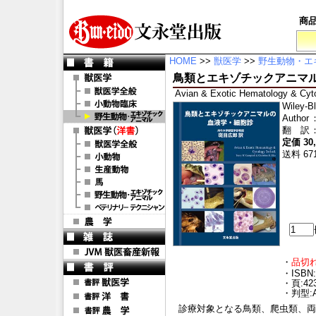
商
HOME
>>
獣医学
>>
野生動物・エ
鳥類とエキゾチックアニマ
Avian & Exotic Hematology & Cyto
Wiley-B
Author
翻 訳
定価 30
送料 67
・
品切
・ISBN:
・頁:42
・判型:
診療対象となる鳥類、爬虫類、両