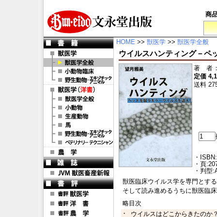
商
HOME
>>
獣医学
>>
獣医学全般
ウイルスハンティング－ペ
著 者
定価 4,
送料 27
・ISBN:
・頁:20
・判型:
獣医臨床ウイルス学を専門とする
そして読み進めるうちに獣医臨床
略目次
・
ウイルスはどこからきたのか