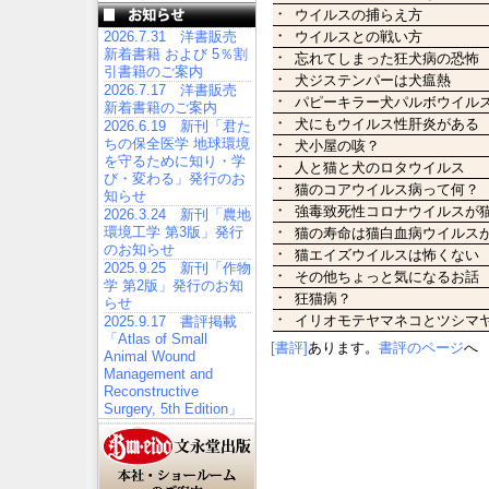
・
ウイルスの捕らえ方
・
ウイルスとの戦い方
2026.7.31 洋書販売
新着書籍 および 5％割
・
忘れてしまった狂犬病の恐怖
引書籍のご案内
・
犬ジステンパーは犬瘟熱
2026.7.17 洋書販売
・
パピーキラー犬パルボウイル
新着書籍のご案内
・
犬にもウイルス性肝炎がある
2026.6.19 新刊「君た
ちの保全医学 地球環境
・
犬小屋の咳？
を守るために知り・学
・
人と猫と犬のロタウイルス
び・変わる」発行のお
・
猫のコアウイルス病って何？
知らせ
・
強毒致死性コロナウイルスが
2026.3.24 新刊「農地
環境工学 第3版」発行
・
猫の寿命は猫白血病ウイルス
のお知らせ
・
猫エイズウイルスは怖くない
2025.9.25 新刊「作物
・
その他ちょっと気になるお話
学 第2版」発行のお知
・
狂猫病？
らせ
・
イリオモテヤマネコとツシマ
2025.9.17 書評掲載
「Atlas of Small
[書評]
あります。
書評のページ
へ
Animal Wound
Management and
Reconstructive
Surgery, 5th Edition」